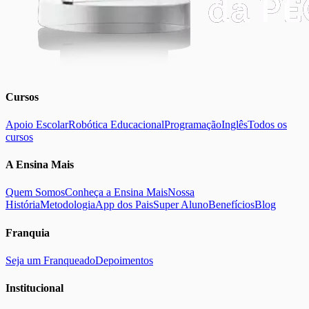
Cursos
Apoio Escolar
Robótica Educacional
Programação
Inglês
Todos os
cursos
A Ensina Mais
Quem Somos
Conheça a Ensina Mais
Nossa
História
Metodologia
App dos Pais
Super Aluno
Benefícios
Blog
Franquia
Seja um Franqueado
Depoimentos
Institucional