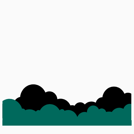
Quero uma aula experimental
Ao enviar, você concorda com nossa
política de privacidade
.
Newsletter
Receba conteúdo sobre educação infantil
Dicas para pais, novidades dos cursos e histórias de sucesso direto
no seu e-mail. Sem spam.
Seu e-mail
Inscrever
Ao se inscrever, você concorda com nossa política de privacidade.