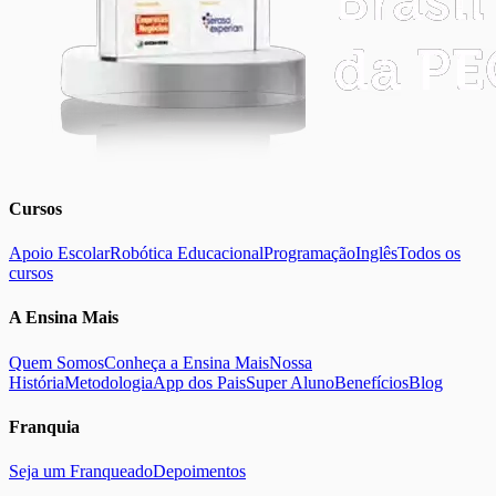
Cursos
Apoio Escolar
Robótica Educacional
Programação
Inglês
Todos os
cursos
A Ensina Mais
Quem Somos
Conheça a Ensina Mais
Nossa
História
Metodologia
App dos Pais
Super Aluno
Benefícios
Blog
Franquia
Seja um Franqueado
Depoimentos