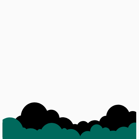
Português · 2h semanais
Reforço individualizado em Português com 2 horas semanais de
aula.
Ver curso
Newsletter
Receba conteúdo sobre educação infantil
Dicas para pais, novidades dos cursos e histórias de sucesso direto
no seu e-mail. Sem spam.
Seu e-mail
Inscrever
Ao se inscrever, você concorda com nossa política de privacidade.